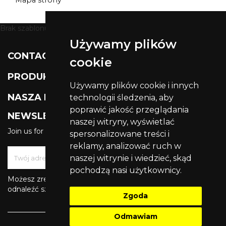
Mapa strony
Brak szablonu dla modułu ht_staticblocks
Używamy plików

CONTACT US
cookie

PRODUKTY
Używamy plików cookie i innych

NASZA FIRMA
technologii śledzenia, aby
poprawić jakość przeglądania
NEWSLETTER
naszej witryny, wyświetlać
Join us for get latest updates
spersonalizowane treści i
reklamy, analizować ruch w
naszej witrynie i wiedzieć, skąd
pochodzą nasi użytkownicy.
Możesz zrezygnować w każdej chwili. W tym celu należy
odnaleźć szczegóły w naszej informacji prawnej.
Zgoda
Odmawiam