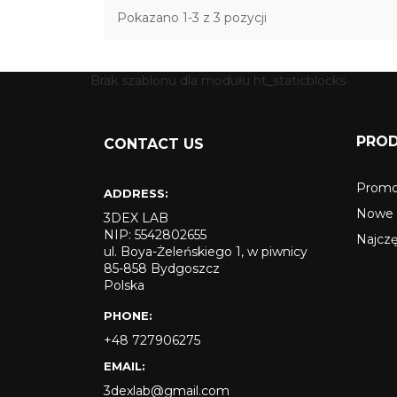
Pokazano 1-3 z 3 pozycji
Brak szablonu dla modułu ht_staticblocks
PRO
CONTACT US
Promo
ADDRESS:
Nowe 
3DEX LAB
NIP: 5542802655
Najcz
ul. Boya-Żeleńskiego 1, w piwnicy
85-858 Bydgoszcz
Polska
PHONE:
+48 727906275
EMAIL:
3dexlab@gmail.com