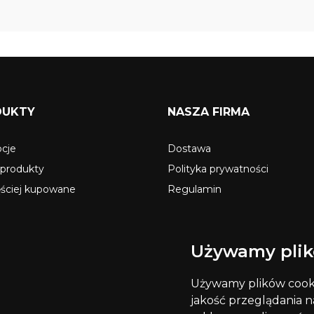
DUKTY
NASZA FIRMA
cje
Dostawa
produkty
Polityka prywatności
ęściej kupowane
Regulamin
O nas
Secure payment
Używamy plik
Kontakt z nami
Mapa strony
Używamy plików cookie
Sklepy
jakość przeglądania na