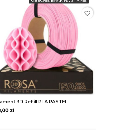
OBECNIE BRAK NA STANIE
favorite_border
Różowy
ADD TO CART
lament 3D ReFill PLA PASTEL
ena
,00 zł