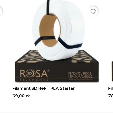
r
favorite_border
Szary
Beżowy
Biały
Czerwony
czarny
ADD TO CART
Filament 3D ReFill PLA Starter
Fi
Cena
C
69,00 zł
78