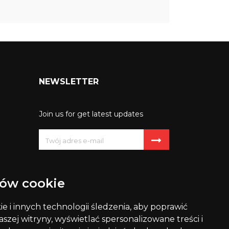
NEWSLETTER
Join us for get latest updates
Możesz zrezygnować w każdej
chwili. W tym celu należy odnaleźć
ów cookie
szczegóły w naszej informacji
prawnej.
 i innych technologii śledzenia, aby poprawić
szej witryny, wyświetlać spersonalizowane treści i