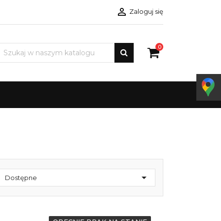

Zaloguj się
0

Dostępne