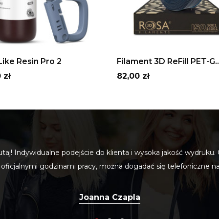
Szary
Beżowy
Biały
czarny
Fioletowy
Pomarańczowy
Transparentny
Transparentn
Army
Na
zielony
czerwony
Green
Blu
Tra
ADD TO CART
ADD TO CART
ike Resin Pro 2
Filament 3D ReFill PET-G..
Cena
 zł
82,00 zł
utaj! Indywidualne podejście do klienta i wysoka jakość wydruku.
ę oficjalnymi godzinami pracy, można dogadać się telefoniczne n
Joanna Czapla