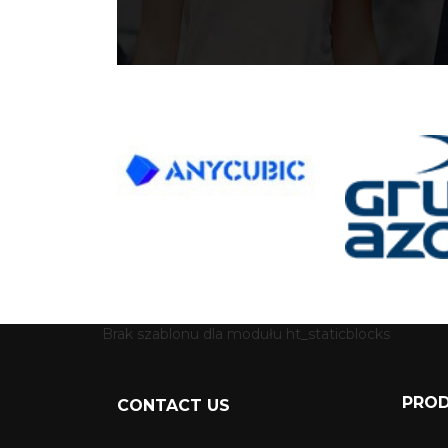
Brak szablonu dla modułu ht_staticblocks
PRO
CONTACT US