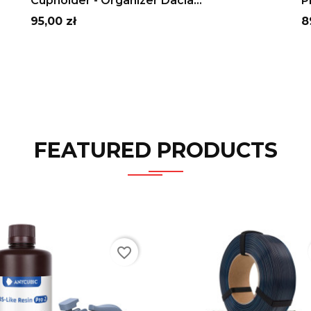
Cupholder - Organizer Dacia...
P
Cena
C
95,00 zł
8
FEATURED PRODUCTS
favorite_border