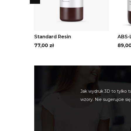
Szary
Beżowy
Biały
czarny
Fioletowy
ADD TO CART
Standard Resin
ABS-L
Cena
Cena
77,00 zł
89,00
Jak wydruk 3D to tylko t
wzory. Nie sugerujcie si