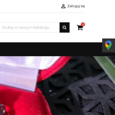

Zaloguj się
0