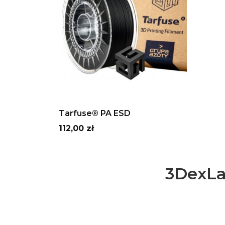
ADD TO CART
Tarfuse® PA ESD
Cena
112,00 zł
3DexLa