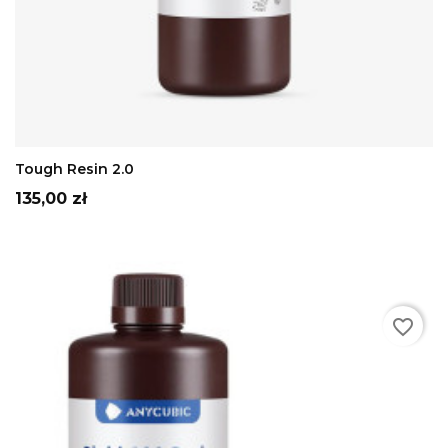
Szary
Biały
czarny
Bezbarwny
Transparentny
zielony
ADD TO CART
Tough Resin 2.0
Cena
135,00 zł
favorite_border