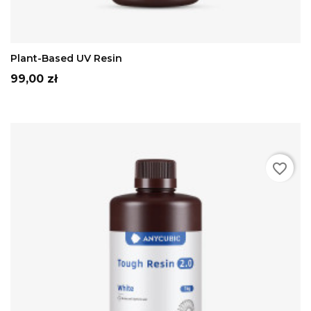
Szary
Beżowy
Biały
Fioletowy
HD
Szary
ADD TO CART
Plant-Based UV Resin
Cena
99,00 zł
favorite_border