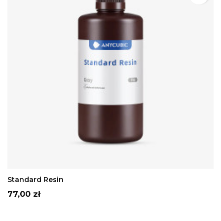
Szary
Beżowy
Biały
czarny
Fioletowy
ADD TO CART
Standard Resin
Cena
77,00 zł