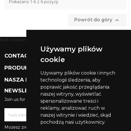
Pokazano 1-6 z 6 pozycji

Powrót do góry
Brak szablonu dla modułu ht_staticblocks
Używamy plików

CONTACT US
cookie

PRODUKTY
Używamy plików cookie i innych

NASZA FIRMA
technologii śledzenia, aby
poprawić jakość przeglądania
NEWSLETTER
naszej witryny, wyświetlać
Join us for get latest updates
spersonalizowane treści i
reklamy, analizować ruch w
naszej witrynie i wiedzieć, skąd
pochodzą nasi użytkownicy.
Możesz zrezygnować w każdej chwili. W tym celu należy