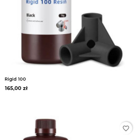
Szary
czarny
ADD TO CART
Rigid 100
Cena
165,00 zł
favorite_border