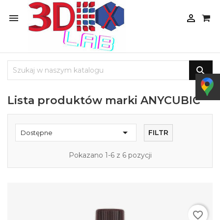



Lista produktów marki ANYCUBIC

FILTR
Dostępne
Pokazano 1-6 z 6 pozycji
favorite_border