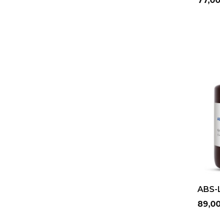
77,00
ABS-L
Cena
89,00