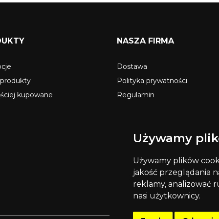
DUKTY
NASZA FIRMA
cje
Dostawa
produkty
Polityka prywatności
ęściej kupowane
Regulamin
O nas
Secure payment
Używamy plik
Kontakt z nami
Mapa strony
Używamy plików cookie
Sklepy
jakość przeglądania na
reklamy, analizować r
nasi użytkownicy.