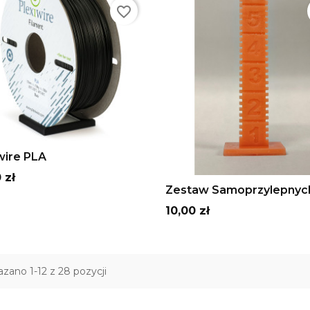
favorite_border
Szary
Biały
czarny
Pomarańczowy
Niebieski
ADD TO CART
wire PLA
 zł
ADD TO CART
Zestaw Samoprzylepnych
Cena
10,00 zł
zano 1-12 z 28 pozycji