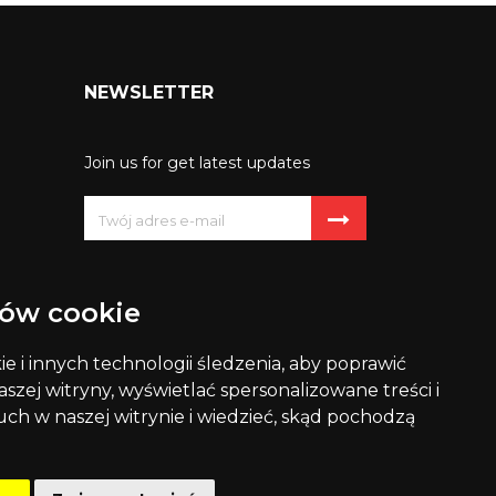
NEWSLETTER
Join us for get latest updates
Możesz zrezygnować w każdej
chwili. W tym celu należy odnaleźć
ów cookie
szczegóły w naszej informacji
prawnej.
 i innych technologii śledzenia, aby poprawić
szej witryny, wyświetlać spersonalizowane treści i
uch w naszej witrynie i wiedzieć, skąd pochodzą