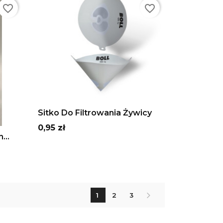
favorite_border
favorite_border
ADD TO CART
Sitko Do Filtrowania Żywicy
Cena
0,95 zł
...
1
2
3