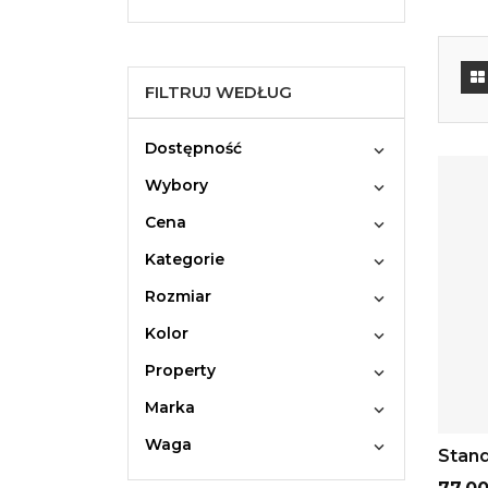
FILTRUJ WEDŁUG
Dostępność

Wybory

Cena

Kategorie

Rozmiar

Kolor

Property

Marka

Waga

Stand
Cena