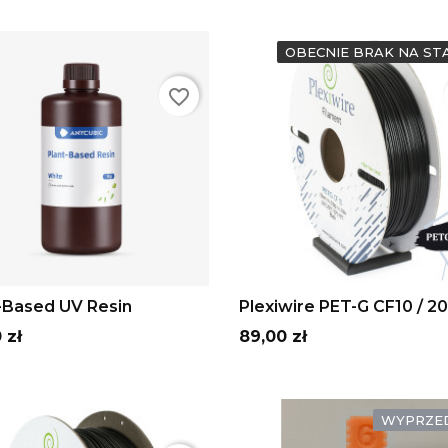
OBECNIE BRAK NA ST
favorite_border
Szary
Beżowy
Biały
Fioletowy
HD
Szary
ADD TO CART
ADD TO CART
-Based UV Resin
Plexiwire PET-G CF10 / 200
Cena
 zł
89,00 zł
WYPRZED