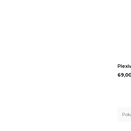
Plexi
Cena
69,00
Poka