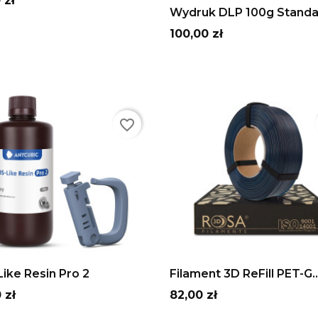
 zł
ADD TO CART
Wydruk DLP 100g Standa
Cena
100,00 zł
favorite_border
Szary
Beżowy
Biały
czarny
Fioletowy
Pomarańczowy
Transparentny
Transparentn
Army
Na
zielony
czerwony
Green
Blu
Tra
ADD TO CART
ADD TO CART
ike Resin Pro 2
Filament 3D ReFill PET-G..
Cena
 zł
82,00 zł