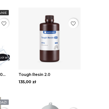
ANIE
favorite_border
favorite_border
Szary
Biały
czarny
Bezbarwny
Transparentny
zielony
ADD TO CART
...
Tough Resin 2.0
Cena
135,00 zł
AŻ!