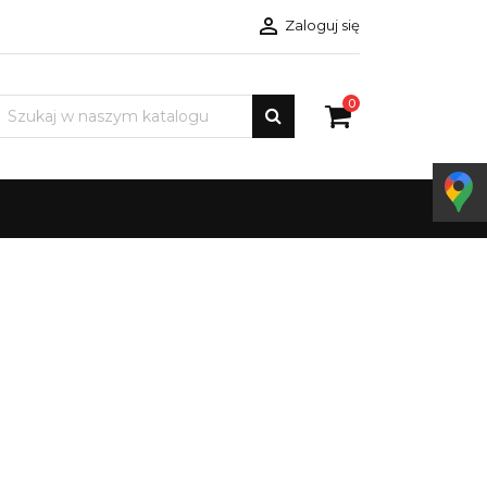

Zaloguj się
0