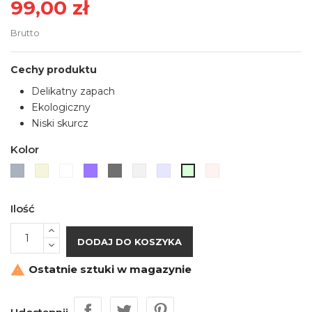
99,00 zł
Brutto
Cechy produktu
Delikatny zapach
Ekologiczny
Niski skurcz
Kolor
Szary
Beżowy
Biały
Fioletowy
HD
Bezbarwny
Transparentny
Transparentny
Transparentny
Szary
niebieski
czerwony
zielony
Ilość
DODAJ DO KOSZYKA
Ostatnie sztuki w magazynie
