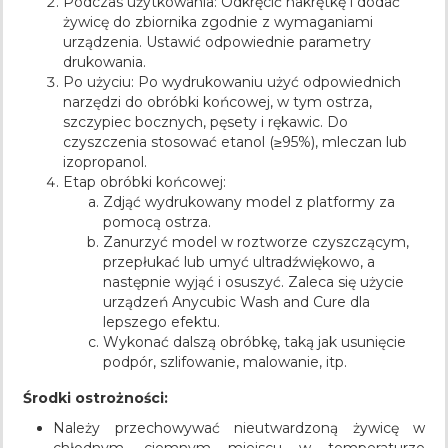
Podczas użytkowania: Odkręcić nakrętkę i dodać
żywicę do zbiornika zgodnie z wymaganiami
urządzenia. Ustawić odpowiednie parametry
drukowania.
Po użyciu: Po wydrukowaniu użyć odpowiednich
narzędzi do obróbki końcowej, w tym ostrza,
szczypiec bocznych, pęsety i rękawic. Do
czyszczenia stosować etanol (≥95%), mleczan lub
izopropanol.
Etap obróbki końcowej:
Zdjąć wydrukowany model z platformy za
pomocą ostrza.
Zanurzyć model w roztworze czyszczącym,
przepłukać lub umyć ultradźwiękowo, a
następnie wyjąć i osuszyć. Zaleca się użycie
urządzeń Anycubic Wash and Cure dla
lepszego efektu.
Wykonać dalszą obróbkę, taką jak usunięcie
podpór, szlifowanie, malowanie, itp.
Środki ostrożności:
Należy przechowywać nieutwardzoną żywicę w
chłodnym, ciemnym miejscu w temperaturze