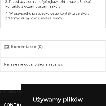
3. Przed użyciem założyć rękawiczki i maskę. Unikać
kontaktu z oczami, ustami i skórą.
4. W przypadku przypadkowego kontaktu ze skórą
przemyć dużą ilością świeżej wody.
chat
Komentarze (0)
Na razie nie dodano żadnej recenzji.
Brak szablonu dla modułu ht_staticblocks
Używamy plików

CONTACT US