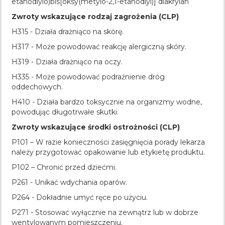
etanodiylo)bis[oksy(metylo-2,1-etanodiyl)] diakrylan
Zwroty wskazujące rodzaj zagrożenia (CLP)
H315 - Działa drażniąco na skórę.
H317 - Może powodować reakcję alergiczną skóry.
H319 - Działa drażniąco na oczy.
H335 - Może powodować podrażnienie dróg
oddechowych.
H410 - Działa bardzo toksycznie na organizmy wodne,
powodując długotrwałe skutki.
Zwroty wskazujące środki ostrożności (CLP)
P101 – W razie konieczności zasięgnięcia porady lekarza
należy przygotować opakowanie lub etykietę produktu.
P102 – Chronić przed dziećmi.
P261 - Unikać wdychania oparów.
P264 - Dokładnie umyć ręce po użyciu.
P271 - Stosować wyłącznie na zewnątrz lub w dobrze
wentylowanym pomieszczeniu.