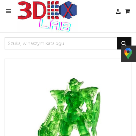


