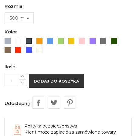
Rozmiar
Kolor
Szary
Biały
Pomarańczowy
Niebieski
Zielony
Żółty
Różowy
Fioletowy
HD
Army
czarny
Szary
Green
Pearl
Red
Glossy
Naturalny
Gold
Wine
Blue
Brązowy
Transparent
Ilość
DODAJ DO KOSZYKA
Udostępnij
Polityka bezpieczeństwa
Klient może zapłacić za zamówione towary