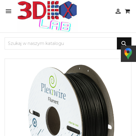


